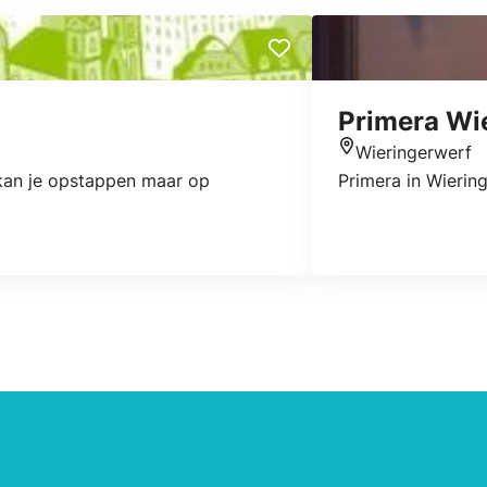
Primera Wi
Wieringerwerf
Locatie
kan je opstappen maar op
Primera in Wierin