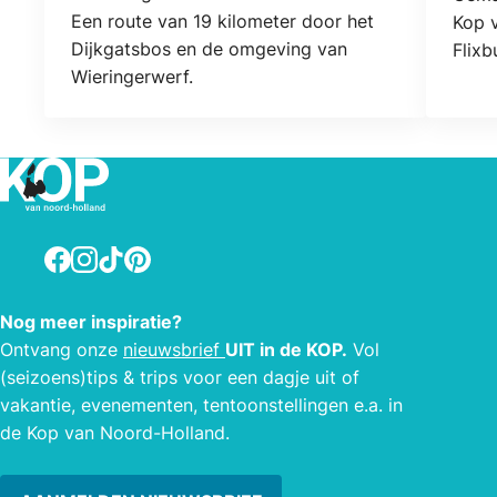
Locatie
Een route van 19 kilometer door het
Kop 
Dijkgatsbos en de omgeving van
Flixb
Wieringerwerf.
je o
plaat
jouw 
Amst
Facebook
Instagram
TikTok
Pinterest
Nog meer inspiratie?
Ontvang onze
nieuwsbrief
UIT in de KOP.
Vol
(seizoens)tips & trips voor een dagje uit of
vakantie, evenementen, tentoonstellingen e.a. in
de Kop van Noord-Holland.