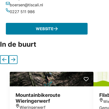
boersen@tiscali.nl
E-mailadres
0227 511 986
Telefoonnummer
WEBSITE
In de buurt
Vorige
Volgende
Mountainbikeroute
Fli
Wieringerwerf
Wi
Locat
Wieringerwerf
Gema