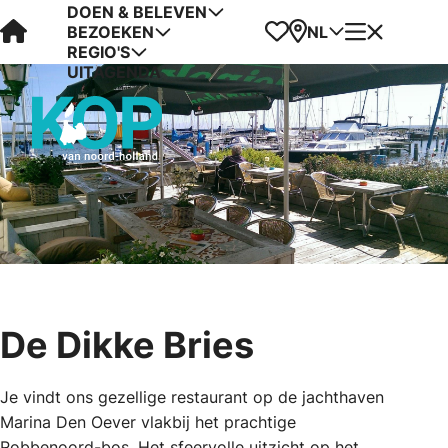
DOEN & BELEVEN
Visit Kop van Holland
Favorieten
Kaart
Menu
NL
BEZOEKEN
REGIO'S
UITAGENDA
De Dikke Bries
Je vindt ons gezellige restaurant op de jachthaven
Marina Den Oever vlakbij het prachtige
Robbenoord-bos. Het sfeervolle uitzicht op het