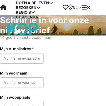
DOEN & BELEVEN
Visit Kop van Holland
Favorieten
Kaart
Menu
NL
BEZOEKEN
REGIO'S
UITAGENDA
Schrijf je in voor onze
nieuwsbrief
"
" geeft vereiste velden aan
*
Mijn e-mailadres
*
Mijn voornaam
Mijn woonplaats