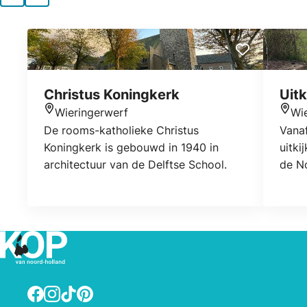
Christus Koningkerk
Uitk
Wieringerwerf
Wi
Locatie
Locat
De rooms-katholieke Christus
Vanaf
Koningkerk is gebouwd in 1940 in
uitki
architectuur van de Delftse School.
de No
bezo
Facebook
Instagram
TikTok
Pinterest