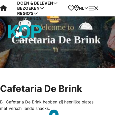
DOEN & BELEVEN
Visit Kop van Holland
Favorieten
Kaart
Menu
NL
BEZOEKEN
REGIO'S
UITAGENDA
Cafetaria De Brink
Bij Cafetaria De Brink hebben zij heerlijke plates
met verschillende snacks.