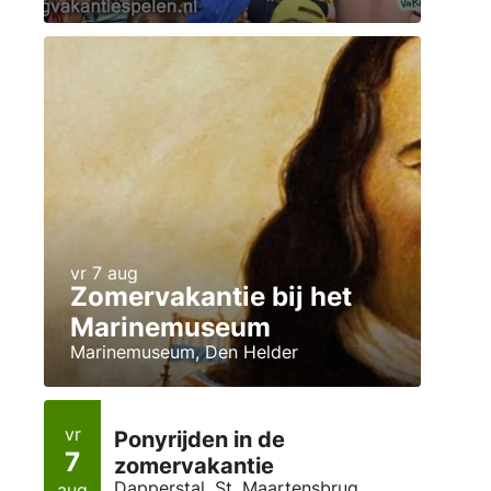
vr 7 aug
Zomervakantie bij het
Marinemuseum
Marinemuseum, Den Helder
vr
Ponyrijden in de
7
zomervakantie
Dapperstal, St. Maartensbrug
aug