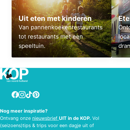
Uit eten met kinderen
Ete
Van pannenkoekenrestaurants
Ontd
tot restaurants met een
loca
speeltuin.
dran
Facebook
Instagram
TikTok
Pinterest
Nog meer inspiratie?
Ontvang onze
nieuwsbrief
UIT in de KOP.
Vol
(seizoens)tips & trips voor een dagje uit of