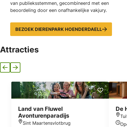
van publieksstemmen, gecombineerd met een
beoordeling door een onafhankelijke vakjury.
BEZOEK DIERENPARK HOENDERDAELL
Attracties
Vorige
Volgende
Land van Fluwel
De 
Avonturenparadijs
Tui
Locat
Sint Maartensvlotbrug
Op