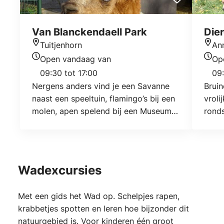
Van Blanckendaell Park
Die
Tuitjenhorn
An
Locatie
Locat
Open vandaag van
Op
Openingstijden vandaag
Open
09:30 tot 17:00
09:
Nergens anders vind je een Savanne
Bruin
naast een speeltuin, flamingo’s bij een
vroli
molen, apen spelend bij een Museum
ronds
en Koi Karpers bij een draaimolen. Met
zeld
de oer-Hollandse molen als
ander
herkenbaar middelpunt, reis je over
welzi
alle delen van de wereld. Zo ontmoet
natuu
Wadexcursies
je meer dan 100 soorten dieren. Op de
mogel
Savanne kun je giraffen, zebra’s en
Hoen
Met een gids het Wad op. Schelpjes rapen,
struisvogels van dichtbij bekijken.
diere
krabbetjes spotten en leren hoe bijzonder dit
natuurgebied is. Voor kinderen één groot