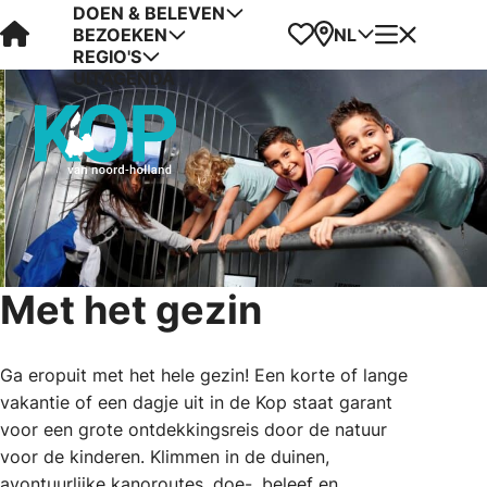
DOEN & BELEVEN
Visit Kop van Holland
Favorieten
Kaart
Menu
NL
BEZOEKEN
REGIO'S
UITAGENDA
Met het gezin
Ga eropuit met het hele gezin! Een korte of lange
vakantie of een dagje uit in de Kop staat garant
voor een grote ontdekkingsreis door de natuur
voor de kinderen. Klimmen in de duinen,
avontuurlijke kanoroutes, doe-, beleef en