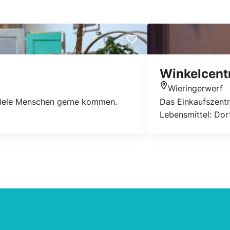
Winkelcent
Wieringerwerf
Standort
 viele Menschen gerne kommen.
Das Einkaufszentr
Lebensmittel: Dort