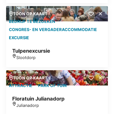
TOON OP KAART
Close
BEDRIJF TE BEZOEKEN
CONGRES- EN VERGADERACCOMMODATIE
EXCURSIE
Tulpenexcursie
Slootdorp
Locatie
TOON OP KAART
Close
ATTRACTIE
PARK OF TUIN
Floratuin Julianadorp
Julianadorp
Locatie