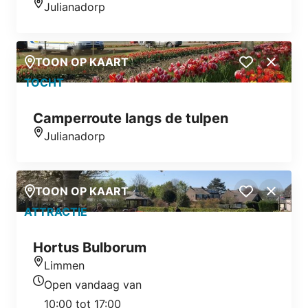
Julianadorp
Locatie
TOON OP KAART
Close
TOCHT
Camperroute langs de tulpen
Julianadorp
Locatie
TOON OP KAART
Close
ATTRACTIE
Hortus Bulborum
Limmen
Locatie
Open vandaag van
Openingstijden vandaag
10:00 tot 17:00