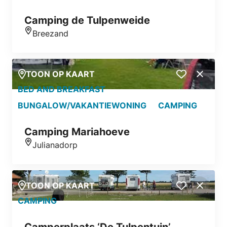
Camping de Tulpenweide
Breezand
Locatie
TOON OP KAART
Close
BED AND BREAKFAST
BUNGALOW/VAKANTIEWONING
CAMPING
Camping Mariahoeve
Julianadorp
Locatie
TOON OP KAART
Close
CAMPING