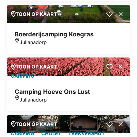
TOON OP KAART
Close
Boerderijcamping Koegras
Julianadorp
Locatie
TOON OP KAART
Close
CAMPING
Camping Hoeve Ons Lust
Julianadorp
Locatie
TOON OP KAART
Close
CAMPING
CHALET
TREKKERSHUT