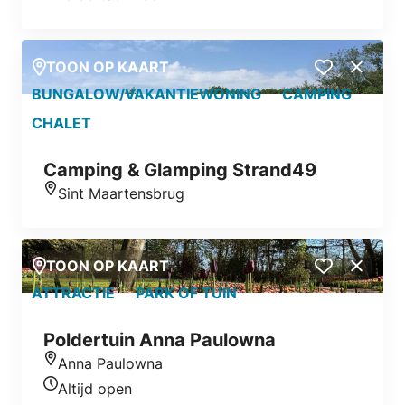
TOON OP KAART
Close
BUNGALOW/VAKANTIEWONING
CAMPING
CHALET
Camping & Glamping Strand49
Sint Maartensbrug
Locatie
TOON OP KAART
Close
ATTRACTIE
PARK OF TUIN
Poldertuin Anna Paulowna
Anna Paulowna
Locatie
Altijd open
Openingstijden vandaag