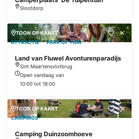
Camperplaats ‘De Tulpentuin’
Slootdorp
Locatie
TOON OP KAART
Close
ATTRACTIE
PARK OF TUIN
Land van Fluwel Avonturenparadijs
Sint Maartensvlotbrug
Locatie
Open vandaag van
Openingstijden vandaag
10:00 tot 18:00
TOON OP KAART
Close
CAMPINGS
Camping Duinzoomhoeve