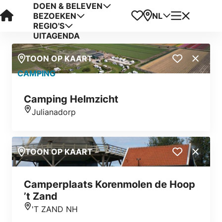
DOEN & BELEVEN
Visit Kop van Holland
Favorieten
Kaart
Menu
NL
BEZOEKEN
REGIO'S
UITAGENDA
TOON OP KAART
Close
CAMPING
Camping Helmzicht
Julianadorp
Locatie
TOON OP KAART
Close
Camperplaats Korenmolen de Hoop
’t Zand
'T ZAND NH
Locatie