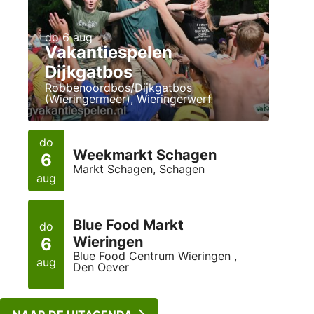
do 6 aug
Vakantiespelen
Dijkgatbos
Robbenoordbos/Dijkgatbos
(Wieringermeer), Wieringerwerf
do
Weekmarkt Schagen
6
Markt Schagen, Schagen
aug
Blue Food Markt
do
Wieringen
6
Blue Food Centrum Wieringen ,
aug
Den Oever