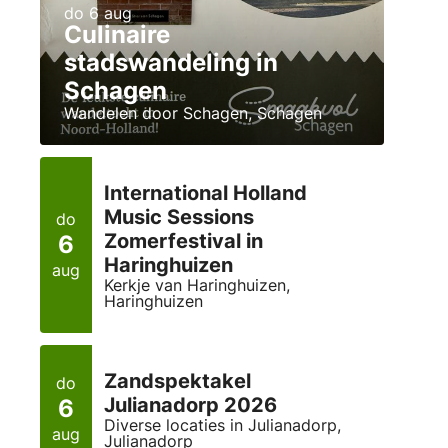
do 6 aug
Culinaire
stadswandeling in
Schagen
Wandelen door Schagen, Schagen
International Holland
Music Sessions
do
Zomerfestival in
6
Haringhuizen
aug
Kerkje van Haringhuizen,
Haringhuizen
Zandspektakel
do
Julianadorp 2026
6
Diverse locaties in Julianadorp,
aug
Julianadorp