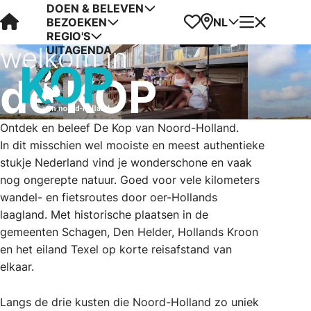
DOEN & BELEVEN
Visit Kop van Holland
Favorieten
Kaart
Menu
NL
BEZOEKEN
REGIO'S
welkom in
UITAGENDA
de KOP
Ontdek en beleef De Kop van Noord-Holland.
In dit misschien wel mooiste en meest authentieke
stukje Nederland vind je wonderschone en vaak
nog ongerepte natuur. Goed voor vele kilometers
wandel- en fietsroutes door oer-Hollands
laagland. Met historische plaatsen in de
gemeenten Schagen, Den Helder, Hollands Kroon
en het eiland Texel op korte reisafstand van
elkaar.
Langs de drie kusten die Noord-Holland zo uniek