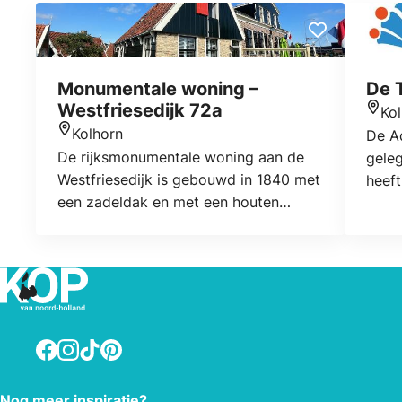
Monumentale woning –
De 
Westfriesedijk 72a
Ko
Locat
Kolhorn
De Aq
Locatie
De rijksmonumentale woning aan de
geleg
Westfriesedijk is gebouwd in 1840 met
heeft
een zadeldak en met een houten
gezel
topgevelbeschieting aan de voorzijde.
start
met d
perio
Facebook
Instagram
TikTok
Pinterest
Nog meer inspiratie?