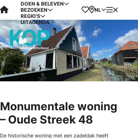
DOEN & BELEVEN
Visit Kop van Holland
Favorieten
Kaart
Menu
NL
BEZOEKEN
REGIO'S
UITAGENDA
Monumentale woning
– Oude Streek 48
De historische woning met een zadeldak heeft