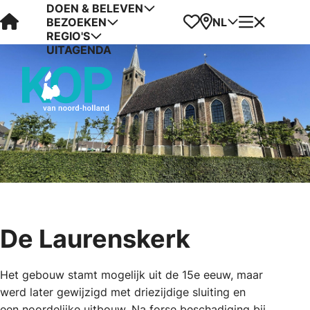
DOEN & BELEVEN
Visit Kop van Holland
Favorieten
Kaart
Menu
NL
BEZOEKEN
REGIO'S
UITAGENDA
De Laurenskerk
Het gebouw stamt mogelijk uit de 15e eeuw, maar
werd later gewijzigd met driezijdige sluiting en
een noordelijke uitbouw. Na forse beschadiging bij