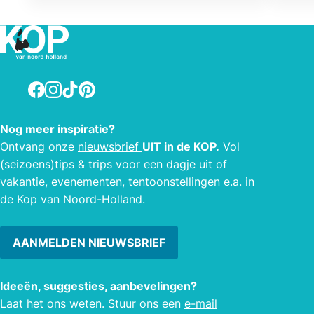
aanpassing aan veranderende
kunt 
omstandigheden. Van scheepvaart en
visvangst tot meekrap en akkerbouw.
Facebook
Instagram
TikTok
Pinterest
Nog meer inspiratie?
Ontvang onze
nieuwsbrief
UIT in de KOP.
Vol
(seizoens)tips & trips voor een dagje uit of
vakantie, evenementen, tentoonstellingen e.a. in
de Kop van Noord-Holland.
AANMELDEN NIEUWSBRIEF
Ideeën, suggesties, aanbevelingen?
Laat het ons weten. Stuur ons een
e-mail