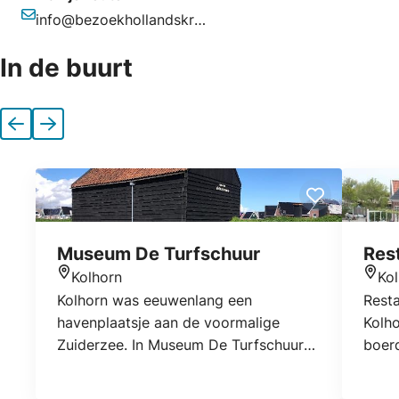
info@bezoekhollandskroon.nl
E-mailadres
In de buurt
Vorige
Volgende
Museum De Turfschuur
Rest
Kolhorn
Ko
Locatie
Locat
Kolhorn was eeuwenlang een
Resta
havenplaatsje aan de voormalige
Kolho
Zuiderzee. In Museum De Turfschuur
boerd
vind je informatie over 1000 jaar strijd
tijde
tegen het water en de voortdurende
Anker