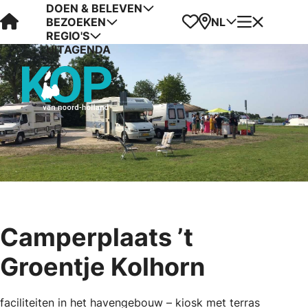
DOEN & BELEVEN
Visit Kop van Holland
Favorieten
Kaart
Menu
NL
BEZOEKEN
REGIO'S
UITAGENDA
Camperplaats ’t
Groentje Kolhorn
faciliteiten in het havengebouw – kiosk met terras