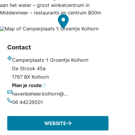
aan het water – groot winkelcentrum in
Middenmeer – restaurants en centrum 800m
Contact
Camperplaats 't Groentje Kolhorn
Adres
De Strook 45a
1767 BX Kolhorn
Plan je route
havenbeheer.kolhorn@gmail.com
E-mailadres
06 44239501
Telefoonnummer
WEBSITE