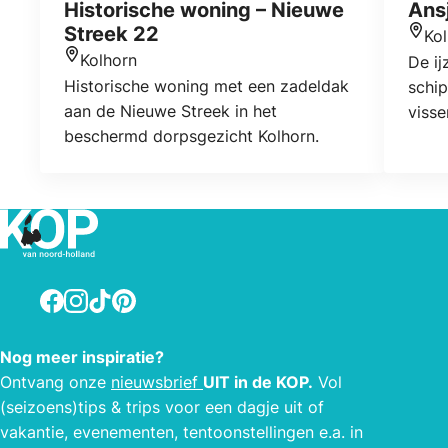
Historische woning – Nieuwe
Ans
Streek 22
Ko
Locat
Kolhorn
De ij
Locatie
Historische woning met een zadeldak
schi
aan de Nieuwe Streek in het
visse
beschermd dorpsgezicht Kolhorn.
Facebook
Instagram
TikTok
Pinterest
Nog meer inspiratie?
Ontvang onze
nieuwsbrief
UIT in de KOP.
Vol
(seizoens)tips & trips voor een dagje uit of
vakantie, evenementen, tentoonstellingen e.a. in