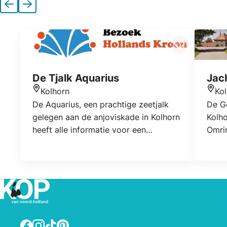
Vorige
Volgende
De Tjalk Aquarius
Jac
Kolhorn
Ko
Locatie
Locat
De Aquarius, een prachtige zeetjalk
De G
gelegen aan de anjoviskade in Kolhorn
Kolho
heeft alle informatie voor een
Omrin
gezellige dag uit in Westfriesland. We
mogel
starten in Kolhorn en maken kennis
bevin
met de plaatselijke historie uit de
eten.
periode van de Zuiderzee.
over
nieuw
in de
worde
Facebook
Instagram
TikTok
Pinterest