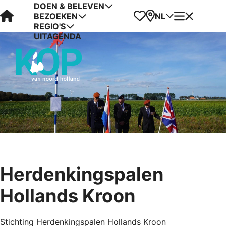
DOEN & BELEVEN
Visit Kop van Holland
Favorieten
Kaart
Menu
NL
BEZOEKEN
REGIO'S
UITAGENDA
Herdenkingspalen
Hollands Kroon
Stichting Herdenkingspalen Hollands Kroon