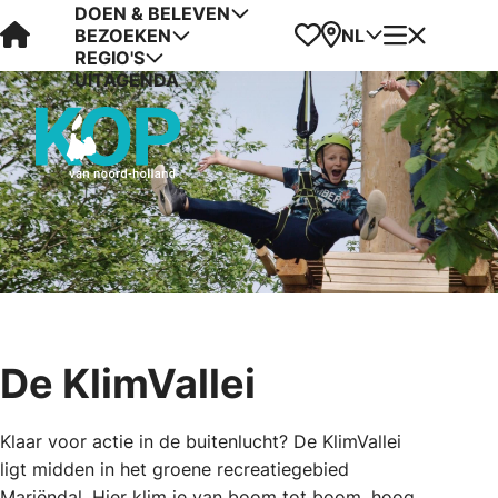
DOEN & BELEVEN
Visit Kop van Holland
Favorieten
Kaart
Menu
NL
BEZOEKEN
REGIO'S
UITAGENDA
De KlimVallei
Klaar voor actie in de buitenlucht? De KlimVallei
ligt midden in het groene recreatiegebied
Mariëndal. Hier klim je van boom tot boom, hoog