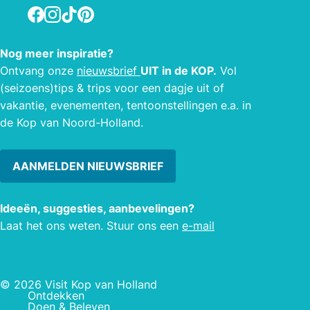
Facebook
Instagram
TikTok
Pinterest
mijn
met e
aan o
Nog meer inspiratie?
behal
Ontvang onze
nieuwsbrief
UIT in de KOP.
Vol
(seizoens)tips & trips voor een dagje uit of
vakantie, evenementen, tentoonstellingen e.a. in
de Kop van Noord-Holland.
AANMELDEN NIEUWSBRIEF
Ideeën, suggesties, aanbevelingen?
Laat het ons weten. Stuur ons een
e-mail
© 2026 Visit Kop van Holland
Ontdekken
Doen & Beleven