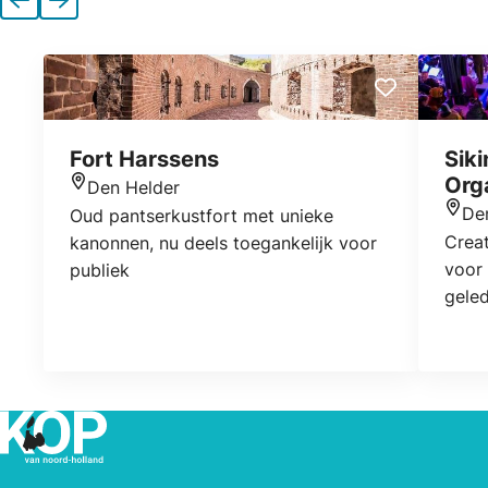
Vorige
Volgende
Fort Harssens
Sik
Org
Den Helder
Locatie
De
Oud pantserkustfort met unieke
Locat
Creat
kanonnen, nu deels toegankelijk voor
voor 
publiek
geled
Organ
even
(bek
voord
goed 
aan d
met d