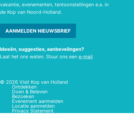
vakantie, evenementen, tentoonstellingen e.a. in
andere een douche en één wastafel.
assor
de Kop van Noord-Holland.
AANMELDEN NIEUWSBRIEF
Ideeën, suggesties, aanbevelingen?
Laat het ons weten. Stuur ons een
e-mail
© 2026 Visit Kop van Holland
Ontdekken
Doen & Beleven
Bezoeken
Evenement aanmelden
Locatie aanmelden
Privacy Statement