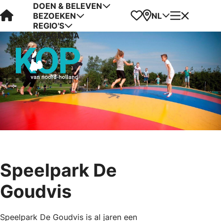
DOEN & BELEVEN
Visit Kop van Holland
Favorieten
Kaart
Menu
NL
BEZOEKEN
REGIO'S
UITAGENDA
Speelpark De
Goudvis
Speelpark De Goudvis is al jaren een