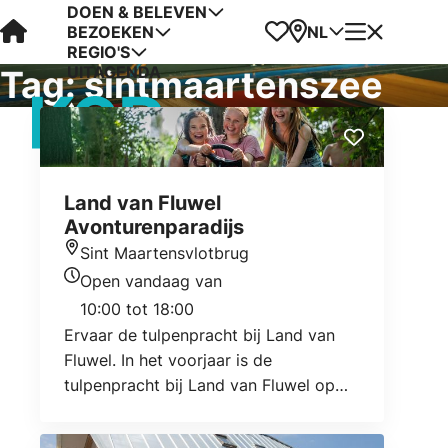
DOEN & BELEVEN
Visit Kop van Holland
Favorieten
Kaart
Menu
NL
BEZOEKEN
REGIO'S
UITAGENDA
Tag:
sintmaartenszee
Land van Fluwel
Avonturenparadijs
Sint Maartensvlotbrug
Locatie
Open vandaag van
Openingstijden vandaag
10:00 tot 18:00
Ervaar de tulpenpracht bij Land van
Fluwel. In het voorjaar is de
tulpenpracht bij Land van Fluwel op
z’n mooist! Vanaf de 11 meter hoge
uitkijktoren heb je een prachtig