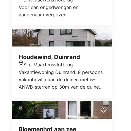
Locatie
Voor een ongedwongen en
aangenaam verpozen.
Houdewind, Duinrand
Sint Maartensvlotbrug
Locatie
Vakantiewoning Duinrand: 8 persoons
vakantievilla aan de duinen met 5-
ANWB-sterren op 30m van de duinen.
Begane grond: 80m2 leefoppervlakte
met zithoek bij de open haard en
flatscreen-tv, een theehoekje met
uitzicht op de duinen, een grote
eethoek en luxe keuken van alle
Bloemenhof aan zee
gemakken voorzien. Eigen gratis WiFi.