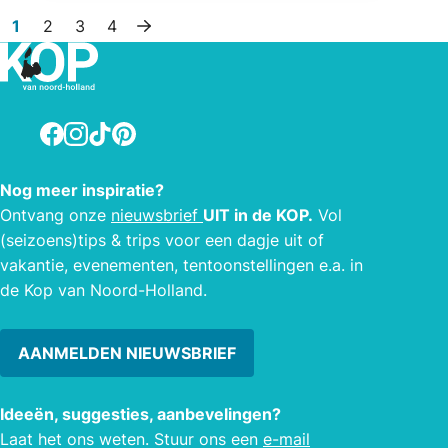
De Kneinsberg.
1
2
3
4
Volgende pagina
Facebook
Instagram
TikTok
Pinterest
Nog meer inspiratie?
Ontvang onze
nieuwsbrief
UIT in de KOP.
Vol
(seizoens)tips & trips voor een dagje uit of
vakantie, evenementen, tentoonstellingen e.a. in
de Kop van Noord-Holland.
AANMELDEN NIEUWSBRIEF
Ideeën, suggesties, aanbevelingen?
Laat het ons weten. Stuur ons een
e-mail