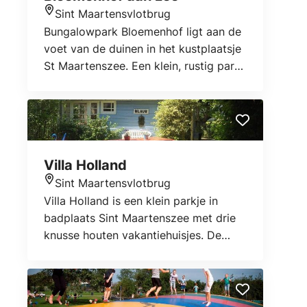
Sint Maartensvlotbrug
Op de eerste etage: vier slaapkamers,
Locatie
Bungalowpark Bloemenhof ligt aan de
twee badkamers en apart toilet. Twee
voet van de duinen in het kustplaatsje
slaapkamers hebben 2-persoons bed
St Maartenszee. Een klein, rustig park,
en de andere slaapkamers ieder twee
met veel groene ruimte voor de
1-persoons bedden. Een badkamer
kinderen, grenzend aan de
heeft ligbad en twee wastafels, de
bollenvelden en de brede duinenrij van
andere een douche en één wastafel.
St Maartenszee.
Villa Holland
Sint Maartensvlotbrug
Locatie
Villa Holland is een klein parkje in
badplaats Sint Maartenszee met drie
knusse houten vakantiehuisjes. De
vakantiehuisjes zijn ingericht met
brocante & folklore met een dikke
knipoog naar Hollandse kitsch. Beleef
de romantiek & charme van