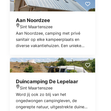
uitzicht over de bloembollenvelden in
de omgeving.
Aan Noordzee
Sint Maartenszee
Locatie
Aan Noordzee, camping met privé
sanitair op elke kampeerplaats en
diverse vakantiehuizen. Een unieke
ligging, op slechts 20 minuten
loopafstand en 5 minuten fietsafstand
van de zee en natuurgebied Het
Zwanenwater nabij. Genieten van rust,
privacy en comfort!
Duincamping De Lepelaar
Sint Maartenszee
Locatie
Word jij ook zo blij van het
ongedwongen campingleven, de
ongerepte natuur, uitgestrekte duinen