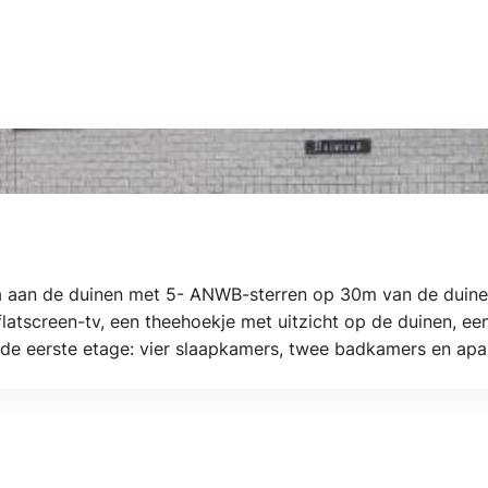
la aan de duinen met 5- ANWB-sterren op 30m van de duin
flatscreen-tv, een theehoekje met uitzicht op de duinen, e
 de eerste etage: vier slaapkamers, twee badkamers en apa
ieder twee 1-persoons bedden. Een badkamer heeft ligbad