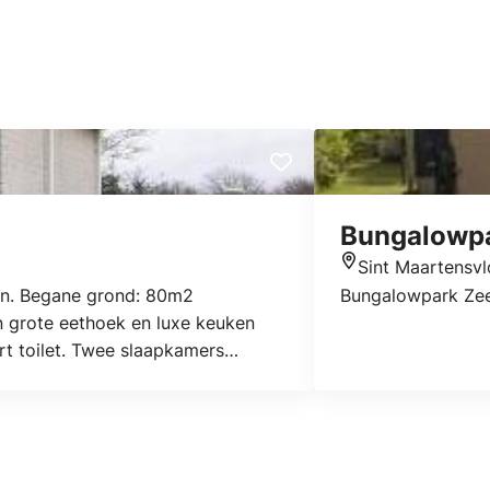
Bungalowp
Sint Maartensvl
Locatie
en. Begane grond: 80m2
Bungalowpark Zeew
en grote eethoek en luxe keuken
rt toilet. Twee slaapkamers
 en twee wastafels, de andere