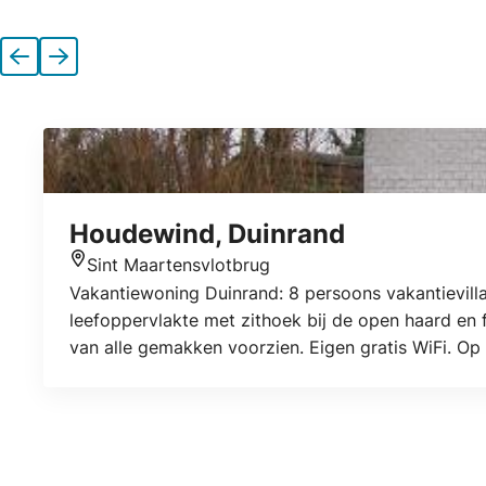
Vorige
Volgende
Houdewind, Duinrand
Sint Maartensvlotbrug
Locatie
Vakantiewoning Duinrand: 8 persoons vakantievil
leefoppervlakte met zithoek bij de open haard en 
van alle gemakken voorzien. Eigen gratis WiFi. Op
hebben 2-persoons bed en de andere slaapkamers 
een douche en één wastafel.