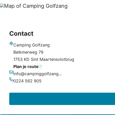
Contact
Camping Golfzang
Adres
Belkmerweg 79
1753 KD Sint Maartensvlotbrug
Plan je route
info@campinggolfzang.nl
E-mailadres
0224 562 905
Telefoonnummer