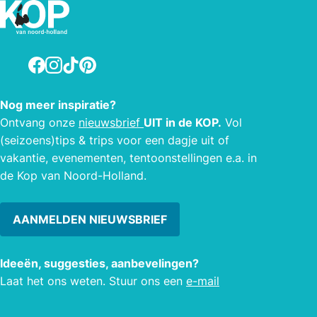
de jaren 80 is vermoedelijk het gehele
een s
dak voorzien van riet. De schuur (ook
cogna
eens stolp) is gebouwd in 1898 voor
adres
het onderbrengen van stieren,
Facebook
Instagram
TikTok
Pinterest
kalveren, een paard en een varken.
Nog meer inspiratie?
Ontvang onze
nieuwsbrief
UIT in de KOP.
Vol
(seizoens)tips & trips voor een dagje uit of
vakantie, evenementen, tentoonstellingen e.a. in
de Kop van Noord-Holland.
AANMELDEN NIEUWSBRIEF
Ideeën, suggesties, aanbevelingen?
Laat het ons weten. Stuur ons een
e-mail