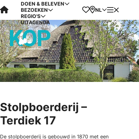
DOEN & BELEVEN
Visit Kop van Holland
Favorieten
Kaart
Menu
NL
BEZOEKEN
REGIO'S
UITAGENDA
Stolpboerderij –
Terdiek 17
De stolpboerderij is gebouwd in 1870 met een