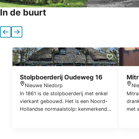
In de buurt
Vorige
Volgende
Stolpboerderij Oudeweg 16
Mit
Nieuwe Niedorp
Ni
Locatie
Locat
In 1861 is de stolpboerderij met enkel
Mitra
vierkant gebouwd. Het is een Noord-
dran
Hollandse normaalstolp: kenmerkend
met 
zijn de dorsdeuren aan de achterzijde
drank
van de stolp. Het voordakvlak is
make
rietgedekt met een pannenspiegel. In
mooi 