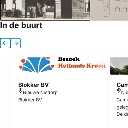
In de buurt
Vorige
Volgende
Blokker BV
Cam
Nieuwe Niedorp
Ni
Locatie
Locat
Blokker BV
Campi
gele
De du
water