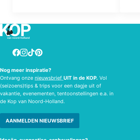
berei
een s
Facebook
Instagram
TikTok
Pinterest
Nog meer inspiratie?
Ontvang onze
nieuwsbrief
UIT in de KOP.
Vol
(seizoens)tips & trips voor een dagje uit of
vakantie, evenementen, tentoonstellingen e.a. in
de Kop van Noord-Holland.
AANMELDEN NIEUWSBRIEF
Ideeën, suggesties, aanbevelingen?