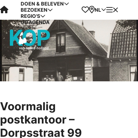
DOEN & BELEVEN
Visit Kop van Holland
Favorieten
Kaart
Menu
NL
BEZOEKEN
REGIO'S
UITAGENDA
Voormalig
postkantoor –
Dorpsstraat 99