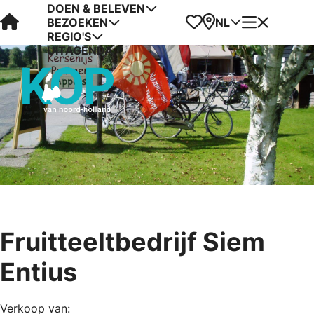
DOEN & BELEVEN
Visit Kop van Holland
Favorieten
Kaart
Menu
NL
BEZOEKEN
REGIO'S
UITAGENDA
Fruitteeltbedrijf Siem
Entius
Verkoop van: