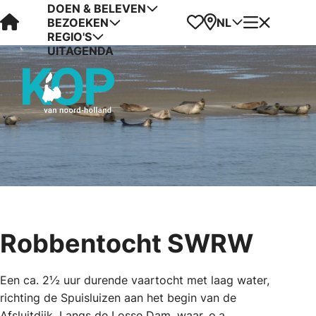
DOEN & BELEVEN
Visit Kop van Holland
Favorieten
Kaart
Menu
NL
BEZOEKEN
REGIO'S
UITAGENDA
Robbentocht SWRW
Een ca. 2½ uur durende vaartocht met laag water,
richting de Spuisluizen aan het begin van de
Afsluitdijk. Langs de Losse Dam, waar, o.a.