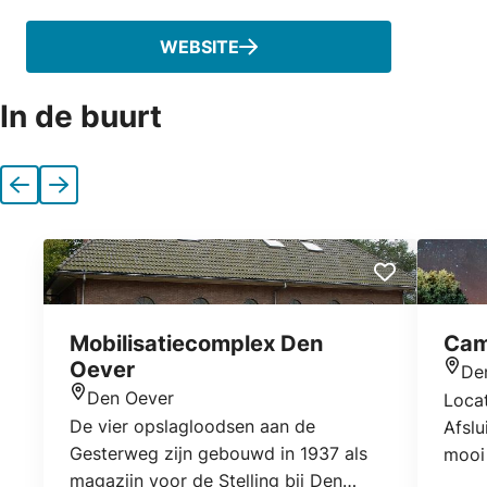
WEBSITE
In de buurt
Vorige
Volgende
Mobilisatiecomplex Den
Cam
Oever
De
Locat
Den Oever
Locat
Locatie
De vier opslagloodsen aan de
Afslu
Gesterweg zijn gebouwd in 1937 als
mooi 
magazijn voor de Stelling bij Den
- hav