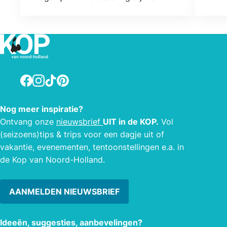
Oever en zijn in Koude Oorlog in
rest
gebruik genomen als
mobilisatiecomplex.
Facebook
Instagram
TikTok
Pinterest
Nog meer inspiratie?
Ontvang onze
nieuwsbrief
UIT in de KOP.
Vol
(seizoens)tips & trips voor een dagje uit of
vakantie, evenementen, tentoonstellingen e.a. in
de Kop van Noord-Holland.
AANMELDEN NIEUWSBRIEF
Ideeën, suggesties, aanbevelingen?