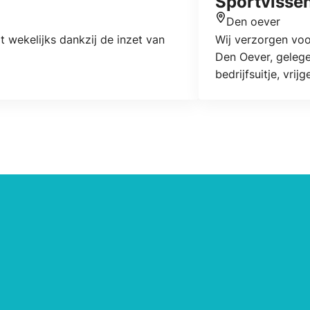
Sportvisse
Den oever
Locatie
 wekelijks dankzij de inzet van
Wij verzorgen voo
Den Oever, gelege
bedrijfsuitje, vri
iedereen kan zich