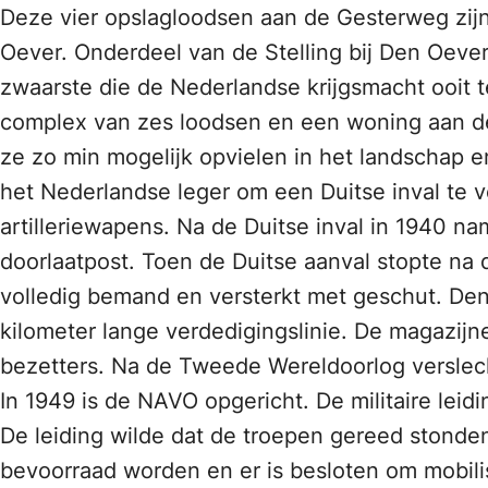
Deze vier opslagloodsen aan de Gesterweg zij
Oever. Onderdeel van de Stelling bij Den Oeve
zwaarste die de Nederlandse krijgsmacht ooit 
complex van zes loodsen en een woning aan d
ze zo min mogelijk opvielen in het landschap e
het Nederlandse leger om een Duitse inval te 
artilleriewapens. Na de Duitse inval in 1940 na
doorlaatpost. Toen de Duitse aanval stopte na 
volledig bemand en versterkt met geschut. De
kilometer lange verdedigingslinie. De magazij
bezetters. Na de Tweede Wereldoorlog verslec
In 1949 is de NAVO opgericht. De militaire le
De leiding wilde dat de troepen gereed stond
bevoorraad worden en er is besloten om mobil