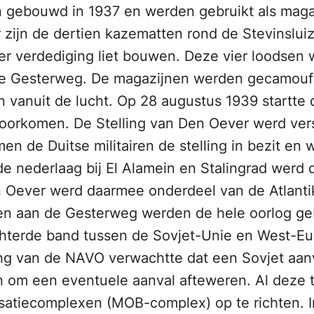
n gebouwd in 1937 en werden gebruikt als maga
r zijn de dertien kazematten rond de Stevinslu
ter verdediging liet bouwen. Deze vier loodsen
e Gesterweg. De magazijnen werden gecamoufle
n vanuit de lucht. Op 28 augustus 1939 startte
voorkomen. De Stelling van Den Oever werd ver
men de Duitse militairen de stelling in bezit e
de nederlaag bij El Alamein en Stalingrad werd 
n Oever werd daarmee onderdeel van de Atlanti
nen aan de Gesterweg werden de hele oorlog ge
hterde band tussen de Sovjet-Unie en West-Eu
iding van de NAVO verwachtte dat een Sovjet a
en om een eventuele aanval afteweren. Al deze
isatiecomplexen (MOB-complex) op te richten.