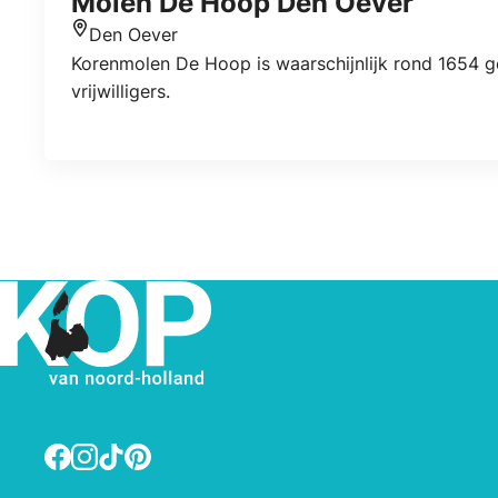
Molen De Hoop Den Oever
Den Oever
Locatie
Korenmolen De Hoop is waarschijnlijk rond 1654 g
vrijwilligers.
Facebook
Instagram
TikTok
Pinterest