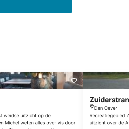
Zuiderstra
Den Oever
Locatie
st weidse uitzicht op de
Recreatiegebied Z
 Michel weten alles over vis door
uitzicht over de Af