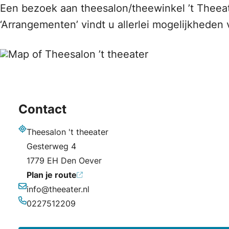
Een bezoek aan theesalon/theewinkel ’t Theeat
‘Arrangementen’ vindt u allerlei mogelijkheden 
Contact
Theesalon 't theeater
Adres
Gesterweg 4
1779 EH Den Oever
Plan je route
info@theeater.nl
E-mailadres
0227512209
Telefoonnummer