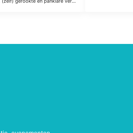
, (zelf) gerookte en panklare verse
eer.
antie, evenementen,