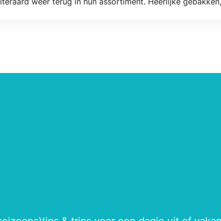
uiteraard weer terug in hun assortiment. Heerlijke gebakken
odjes, platemenu's, patat, visschotels (op bestelling) en m
seizoens)tips & trips voor een dagje uit of vak