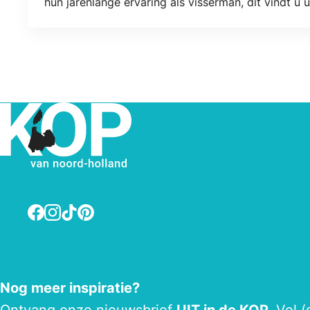
hun jarenlange ervaring als visserman, dit vindt u 
vis, vers gesneden haring, diverse vers belegde bro
Facebook
Instagram
TikTok
Pinterest
Nog meer inspiratie?
Ontvang onze
nieuwsbrief
UIT in de KOP.
Vol (