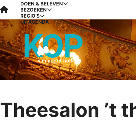
DOEN & BELEVEN
Visit Kop van Holland
BEZOEKEN
REGIO'S
UITAGENDA
Theesalon ’t t