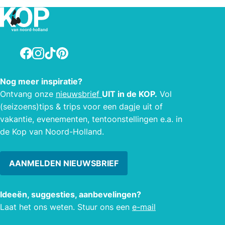
waar altijd leven is het hele jaar door.
In de zomer kunt u bijvoorbeeld
surflessen nemen of Blowkarten. Ook
vindt er iedere woensdag een braderie
Facebook
Instagram
TikTok
Pinterest
plaats. Honden zijn welkom bij ons.
Nog meer inspiratie?
Ontvang onze
nieuwsbrief
UIT in de KOP.
Vol
(seizoens)tips & trips voor een dagje uit of
vakantie, evenementen, tentoonstellingen e.a. in
de Kop van Noord-Holland.
AANMELDEN NIEUWSBRIEF
Ideeën, suggesties, aanbevelingen?
Laat het ons weten. Stuur ons een
e-mail