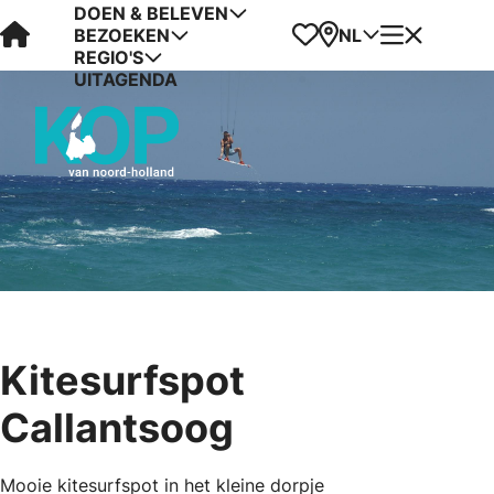
DOEN & BELEVEN
Visit Kop van Holland
Favorieten
Kaart
Menu
NL
BEZOEKEN
REGIO'S
UITAGENDA
Kitesurfspot
Callantsoog
Mooie kitesurfspot in het kleine dorpje