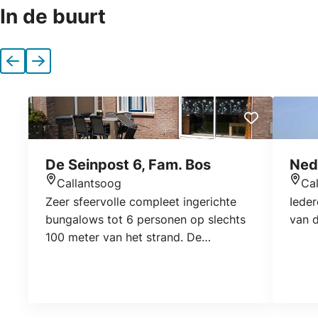
In de buurt
Vorige
Volgende
De Seinpost 6, Fam. Bos
Ned
Callantsoog
Ca
Locatie
Locat
Zeer sfeervolle compleet ingerichte
Iede
bungalows tot 6 personen op slechts
van d
100 meter van het strand. De
bungalow ligt op een kleinschalig
bungalowpark met eigen
strandopgang en ruime parkeerplaats.
Callantsoog is een leuke badplaats