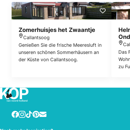
Zomerhuisjes het Zwaantje
Hel
Ond
Callantsoog
Standort
Ca
Genießen Sie die frische Meeresluft in
Stan
Das F
unseren schönen Sommerhäusern an
Wohn
der Küste von Callantsoog.
zu Fu
vers
Einfa
Ausw
Ober
und 
Wohn
Facebook
Instagram
TikTok
Pinterest
E-mail
Ausbl