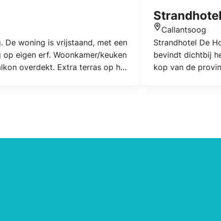
Strandhote
Callantsoog
Locatie
 De woning is vrijstaand, met een
Strandhotel De Ho
ng op eigen erf. Woonkamer/keuken
bevindt dichtbij 
lkon overdekt. Extra terras op het
kop van de provinc
voor een kopje kof