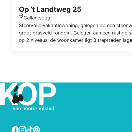
Op ’t Landtweg 25
Callantsoog
Locatie
Sfeervolle vakantiewoning, gelegen op een steenw
groot grasveld rondom. Gelegen aan een rustige 
op 2 niveaus; de woonkamer ligt 3 traptreden lage
zuiden. Meer informatie is te vinden bij de lange o
Facebook
Instagram
TikTok
Pinterest