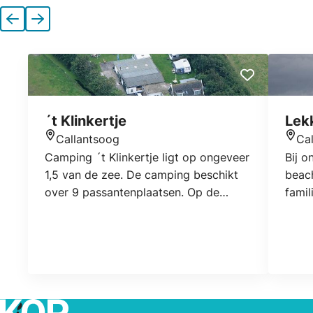
Vorige
Volgende
´t Klinkertje
Lek
Callantsoog
Ca
Locatie
Locat
Camping ´t Klinkertje ligt op ongeveer
Bij o
1,5 van de zee. De camping beschikt
beach
over 9 passantenplaatsen. Op de
famil
camping is tevens elektra en wifi. Een
uitwa
hond is op deze camping toegestaan.
U kun
: Blo
windp
Frisb