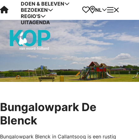
DOEN & BELEVEN
Visit Kop van Holland
Favorieten
Kaart
Menu
NL
BEZOEKEN
REGIO'S
UITAGENDA
Bungalowpark De
Blenck
Bungalowpark Blenck in Callantsoog is een rustig