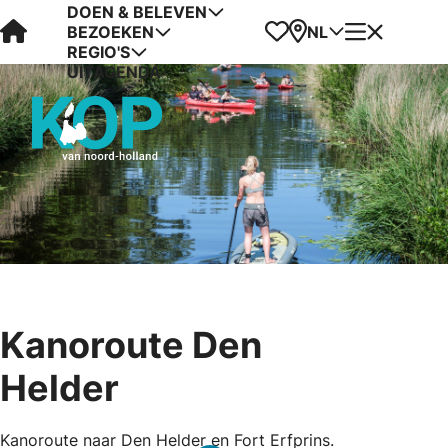
DOEN & BELEVEN
Visit Kop van Holland
Favorieten
Kaart
Menu
NL
BEZOEKEN
REGIO'S
UITAGENDA
Kanoroute Den
Helder
Kanoroute naar Den Helder en Fort Erfprins.