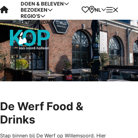
DOEN & BELEVEN
Visit Kop van Holland
Favorieten
Kaart
Menu
NL
BEZOEKEN
REGIO'S
UITAGENDA
De Werf Food &
Drinks
Stap binnen bij De Werf op Willemsoord. Hier