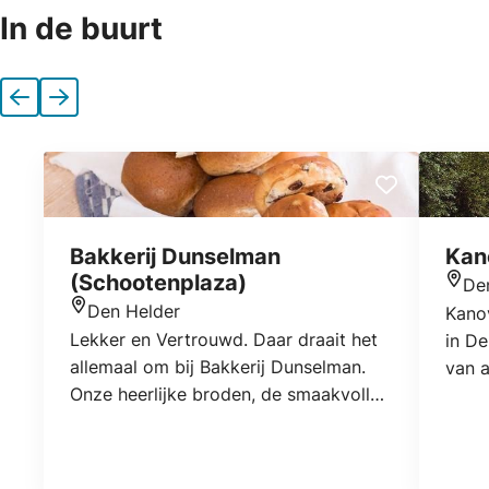
In de buurt
Vorige
Volgende
Bakkerij Dunselman
Kan
(Schootenplaza)
De
Locat
Den Helder
Kano
Locatie
Lekker en Vertrouwd. Daar draait het
in De
allemaal om bij Bakkerij Dunselman.
van a
Onze heerlijke broden, de smaakvolle
Julia
taarten en gebakjes en de lekkere
alle 
koekjes. Iedere dag weer staan ze bij
aange
duizenden mensen, die er dagelijks
wate