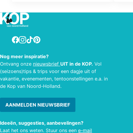
van genieten. Dat kan mede dankzij
als v
onze vele winkels in alle wijken in Den
toega
Helder en Julianadorp. De
twee
bereikbaarheid voor klanten is
drie
daardoor optimaal.
de ve
Facebook
Instagram
TikTok
Pinterest
long
verzo
Nog meer inspiratie?
Ontvang onze
nieuwsbrief
UIT in de KOP.
Vol
(seizoens)tips & trips voor een dagje uit of
vakantie, evenementen, tentoonstellingen e.a. in
de Kop van Noord-Holland.
AANMELDEN NIEUWSBRIEF
Ideeën, suggesties, aanbevelingen?
Laat het ons weten. Stuur ons een
e-mail