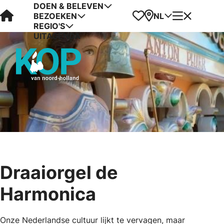
DOEN & BELEVEN
Visit Kop van Holland
Favorieten
Kaart
Menu
NL
BEZOEKEN
REGIO'S
UITAGENDA
Draaiorgel de
Harmonica
Onze Nederlandse cultuur lijkt te vervagen, maar