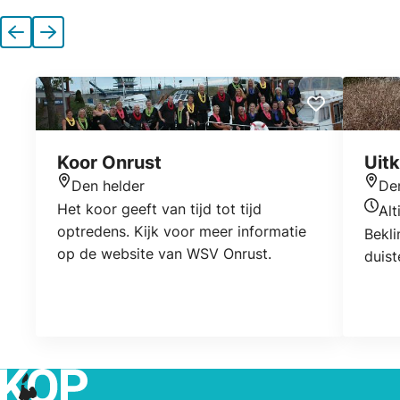
Vorige
Volgende
Koor Onrust
Uitk
Den helder
De
Locatie
Locat
Het koor geeft van tijd tot tijd
Alt
Open
optredens. Kijk voor meer informatie
Bekli
op de website van WSV Onrust.
duist