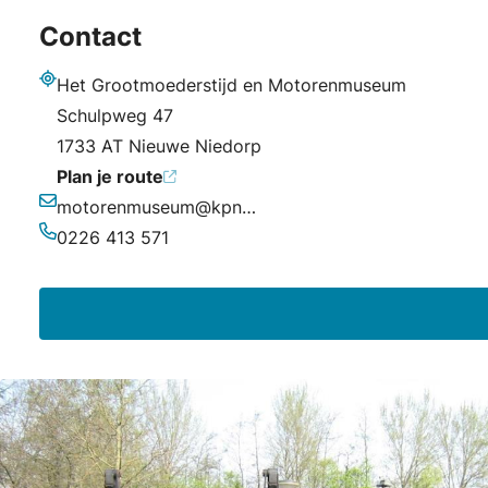
Contact
Het Grootmoederstijd en Motorenmuseum
Adres
Schulpweg 47
1733 AT Nieuwe Niedorp
Plan je route
motorenmuseum@kpnmail.nl
E-mailadres
0226 413 571
Telefoonnummer