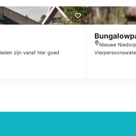
Bungalowpa
Nieuwe Niedor
Locatie
eden zijn vanaf hier goed
Vierpersoonswater