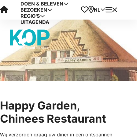
DOEN & BELEVEN
Visit Kop van Holland
Favorieten
Kaart
Menu
NL
BEZOEKEN
REGIO'S
UITAGENDA
Happy Garden,
Chinees Restaurant
Wij verzorgen graag uw diner in een ontspannen