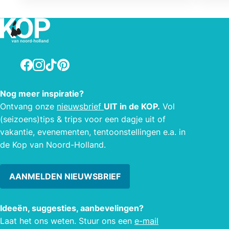
priesters te vormen voor de nieuwe
mooi 
evangelisatie. De drie kenmerken van
een s
dit type priesteropleiding zijn als
cogna
volgt: internationaal, diocesaan en
adres
missionair. Tijdens Open
Facebook
Instagram
TikTok
Pinterest
Monumentendag heeft het klooster de
deuren geopend en worden er
Nog meer inspiratie?
rondleidingen gegeven.
Ontvang onze
nieuwsbrief
UIT in de KOP.
Vol
(seizoens)tips & trips voor een dagje uit of
vakantie, evenementen, tentoonstellingen e.a. in
de Kop van Noord-Holland.
AANMELDEN NIEUWSBRIEF
Ideeën, suggesties, aanbevelingen?
Laat het ons weten. Stuur ons een
e-mail