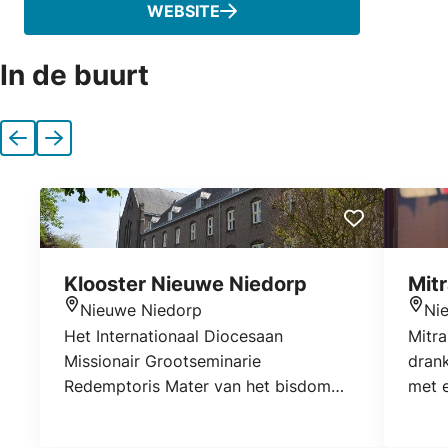
WEBSITE
In de buurt
Vorige
Volgende
Klooster Nieuwe Niedorp
Mit
Nieuwe Niedorp
Ni
Locatie
Locat
Het Internationaal Diocesaan
Mitra
Missionair Grootseminarie
dran
Redemptoris Mater van het bisdom
met 
Haarlem-Amsterdam ontvangt
drank
jongemannen met een roeping om
make