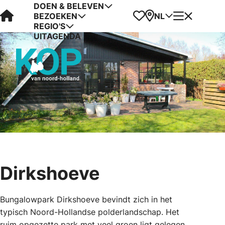
DOEN & BELEVEN
Visit Kop van Holland
Favorieten
Kaart
Menu
NL
BEZOEKEN
REGIO'S
UITAGENDA
Dirkshoeve
Bungalowpark Dirkshoeve bevindt zich in het
typisch Noord-Hollandse polderlandschap. Het
ruim opgezette park met veel groen ligt gelegen