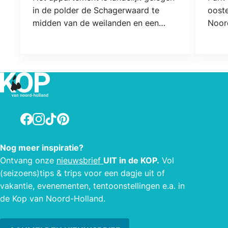
in de polder de Schagerwaard te
ooste
midden van de weilanden en een
Noor
mooie tuin. Het appartement bestaat
Alkma
uit één vertrek en heeft een keuken,
super
toilet en douche. Twee
holes
boxspringbedden. Wij hebben een
minut
bootje te huur en er is een barbecue.
dicht
Er is gratis Wi-Fi aanwezig.
Schag
resta
Facebook
Instagram
TikTok
Pinterest
Elke 
parke
Nog meer inspiratie?
Ontvang onze
nieuwsbrief
UIT in de KOP.
Vol
(seizoens)tips & trips voor een dagje uit of
vakantie, evenementen, tentoonstellingen e.a. in
de Kop van Noord-Holland.