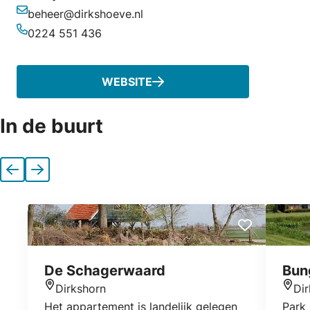
beheer@dirkshoeve.nl
E-mailadres
0224 551 436
Telefoonnummer
WEBSITE
In de buurt
Vorige
Volgende
De Schagerwaard
Bun
Dirkshorn
Di
Locatie
Locat
Het appartement is landelijk gelegen
Park 