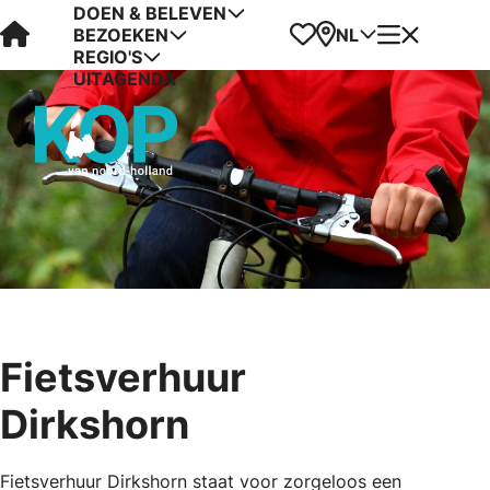
DOEN & BELEVEN
Visit Kop van Holland
Favorieten
Kaart
Menu
NL
BEZOEKEN
REGIO'S
UITAGENDA
Fietsverhuur
Dirkshorn
Fietsverhuur Dirkshorn staat voor zorgeloos een