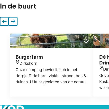
In de buurt
Vorige
Volgende
Burgerfarm
Dé 
Dri
Dirkshorn
Locatie
Di
Onze camping bevindt zich in het
Locat
Geves
dorpje Dirkshorn, vlakbij strand, bos &
Kast
duinen. U kunt genieten van de natuur,
welk
rust en ruimte op onze camping. Kom
lekke
ook de sfeer proeven van het
buitenleven!