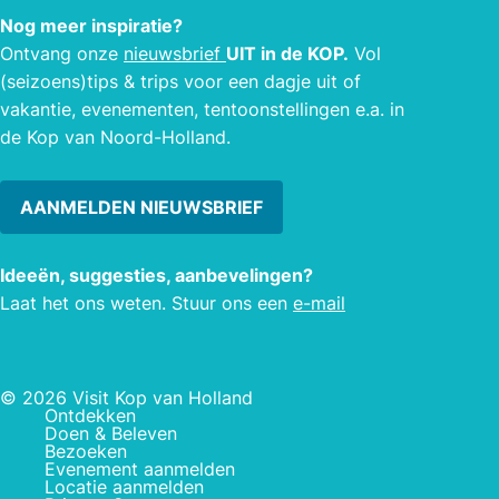
gasten; men is vaak verrast dat er
Nog meer inspiratie?
boven het Noordzeekanaal zo’n
Ontvang onze
nieuwsbrief
UIT in de KOP.
Vol
kwalitatief goede golfbaan ligt! We zijn
(seizoens)tips & trips voor een dagje uit of
op extreme weersomstandigheden na,
vakantie, evenementen, tentoonstellingen e.a. in
het hele jaar bespeelbaar! Golfbaan
de Kop van Noord-Holland.
Dirkshorn beschikt over drie
vergaderruimtes (met flip-over &
beamer)
AANMELDEN NIEUWSBRIEF
Ideeën, suggesties, aanbevelingen?
Laat het ons weten. Stuur ons een
e-mail
© 2026 Visit Kop van Holland
Ontdekken
Doen & Beleven
Bezoeken
Evenement aanmelden
Locatie aanmelden