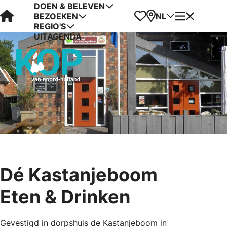
DOEN & BELEVEN
Visit Kop van Holland
Favorieten
Kaart
Menu
NL
BEZOEKEN
REGIO'S
UITAGENDA
Dé Kastanjeboom
Eten & Drinken
Gevestigd in dorpshuis de Kastanjeboom in