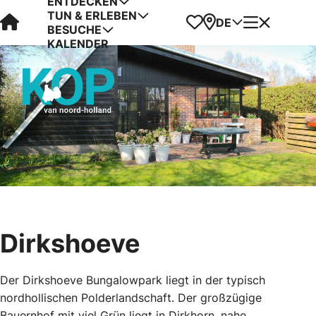
ENTDECKEN
TUN & ERLEBEN
Visit Kop van Holland
Favoriten
Karte
Menü
DE
BESUCHE
KALENDER
Dirkshoeve
Der Dirkshoeve Bungalowpark liegt in der typisch
nordhollischen Polderlandschaft. Der großzügige
Bauernhof mit viel Grün liegt in Dirkhorn, nahe