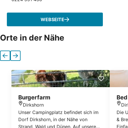
Telefonnummer
WEBSEITE
Orte in der Nähe
Vorherige
Nächste
Burgerfarm
Bed 
Dirkshorn
Di
Standort
Stan
Unser Campingplatz befindet sich im
Die U
Dorf Dirkshorn, in der Nähe von
& Bre
Strand, Wald und Dünen. Auf unserem
Einfa