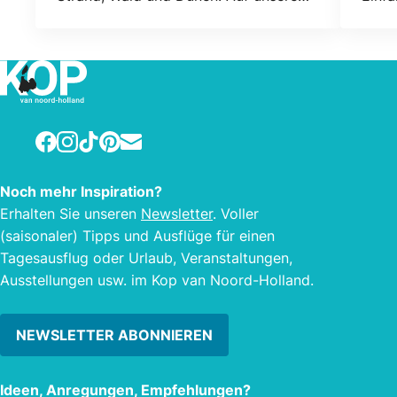
Campingplatz können Sie Natur, Ruhe
für d
und Raum genießen. Kommen Sie und
probieren Sie die Atmosphäre der
Natur!
Facebook
Instagram
TikTok
Pinterest
E-mail
Noch mehr Inspiration?
Erhalten Sie unseren
Newsletter
. Voller
(saisonaler) Tipps und Ausflüge für einen
Tagesausflug oder Urlaub, Veranstaltungen,
Ausstellungen usw. im Kop van Noord-Holland.
NEWSLETTER ABONNIEREN
Ideen, Anregungen, Empfehlungen?