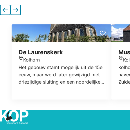
Vorige
Volgende
De Laurenskerk
Mus
Kolhorn
Ko
Locatie
Locat
Het gebouw stamt mogelijk uit de 15e
Kolh
eeuw, maar werd later gewijzigd met
have
driezijdige sluiting en een noordelijke
Zuid
uitbouw. Na forse beschadiging bij de
vind 
dorpsbrand van 15 september 1788
tege
werd de kerk in 1791-1792 hersteld. De
aanp
toren bestaat uit een eenvoudige 19e-
omst
eeuwse toren met achtzijdige spits.
visv