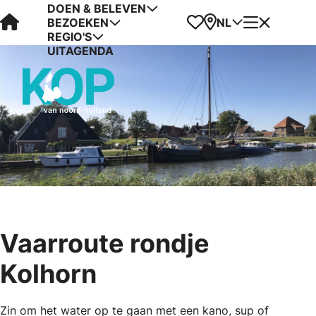
DOEN & BELEVEN
Visit Kop van Holland
Favorieten
Kaart
Menu
NL
BEZOEKEN
REGIO'S
UITAGENDA
Vaarroute rondje
Kolhorn
Zin om het water op te gaan met een kano, sup of