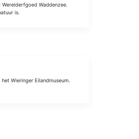
et Werelderfgoed Waddenzee.
atuur is.
nu het Wieringer Eilandmuseum.