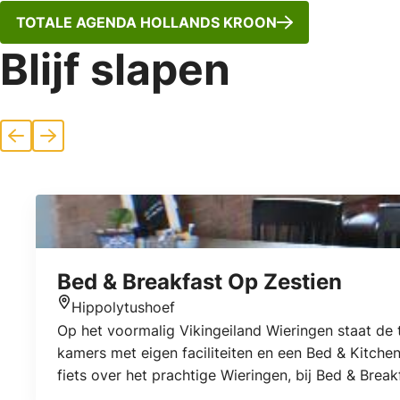
TOTALE AGENDA HOLLANDS KROON
Blijf slapen
Vorige
Volgende
Bed & Breakfast Op Zestien
Hippolytushoef
Locatie
Op het voormalig Vikingeiland Wieringen staat de t
kamers met eigen faciliteiten en een Bed & Kitchen
fiets over het prachtige Wieringen, bij Bed & Brea
gastvrije accommodatie op het platteland nabij 