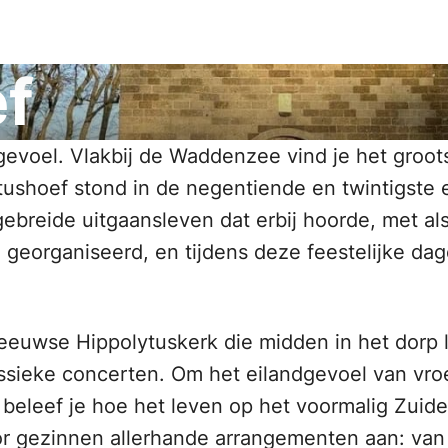
f
evoel. Vlakbij de Waddenzee vind je het grootst
ushoef stond in de negentiende en twintigste e
gebreide uitgaansleven dat erbij hoorde, met a
 georganiseerd, en tijdens deze feestelijke da
euwse Hippolytuskerk die midden in het dorp l
sieke concerten. Om het eilandgevoel van vroe
beleef je hoe het leven op het voormalig Zuide
or gezinnen allerhande arrangementen aan: van 