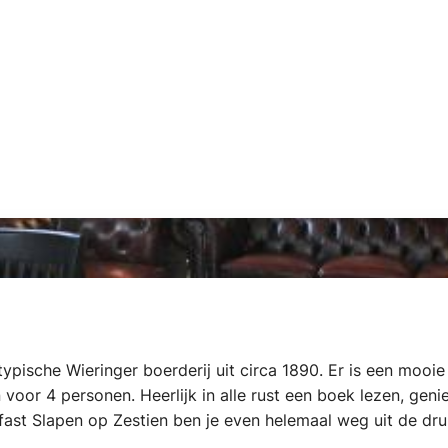
ypische Wieringer boerderij uit circa 1890. Er is een mooi
 voor 4 personen. Heerlijk in alle rust een boek lezen, geni
kfast Slapen op Zestien ben je even helemaal weg uit de dr
de Waddenzee/Noordzee en het IJsselmeer.