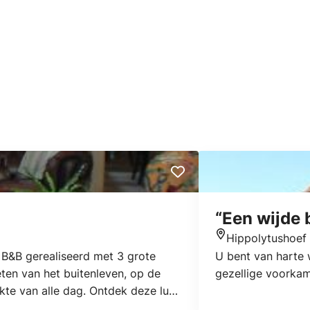
“Een wijde 
Hippolytushoef
Locatie
e B&B gerealiseerd met 3 grote
U bent van harte 
eten van het buitenleven, op de
gezellige voorkam
ukte van alle dag. Ontdek deze luxe