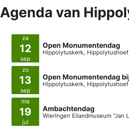
Agenda van Hippol
za
Open Monumentendag
12
Hippolytuskerk, Hippolytushoef
sep
zo
Open Monumentendag bij
13
Hippolytuskerk, Hippolytushoef
sep
ma
Ambachtendag
19
Wieringen Eilandmuseum "Jan L
jul