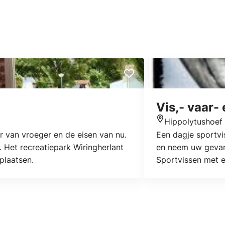
Vis,- vaar
Hippolytushoef
Locatie
er van vroeger en de eisen van nu.
Een dagje sportvi
. Het recreatiepark Wiringherlant
en neem uw gevang
 plaatsen.
Sportvissen met 