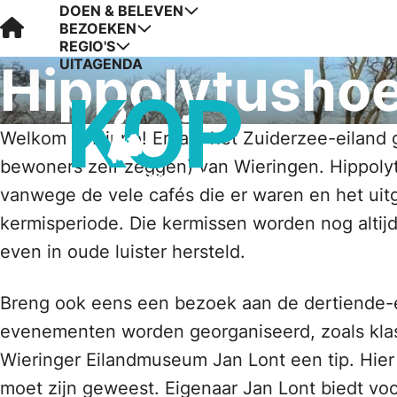
DOEN & BELEVEN
Visit Kop van Holland
BEZOEKEN
REGIO'S
UITAGENDA
Hippolytushoe
Welkom in Hippo! Ervaar het Zuiderzee-eiland g
bewoners zelf zeggen) van Wieringen. Hippolyt
vanwege de vele cafés die er waren en het uit
kermisperiode. Die kermissen worden nog altijd
even in oude luister hersteld.
Breng ook eens een bezoek aan de dertiende-e
evenementen worden georganiseerd, zoals klas
Wieringer Eilandmuseum Jan Lont een tip. Hier 
moet zijn geweest. Eigenaar Jan Lont biedt vo