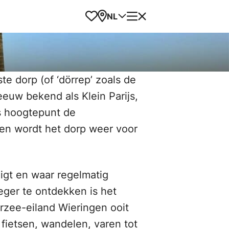
Favorieten
Kaart
Menu
NL
e dorp (of ‘dörrep’ zoals de
euw bekend als Klein Parijs,
ls hoogtepunt de
gen wordt het dorp weer voor
igt en waar regelmatig
ger te ontdekken is het
rzee-eiland Wieringen ooit
fietsen, wandelen, varen tot