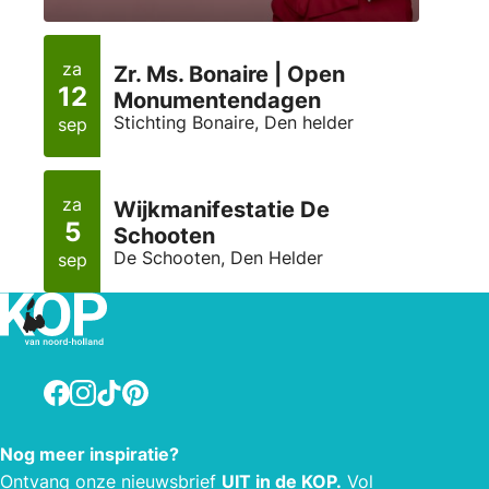
za
Zr. Ms. Bonaire | Open
12
Monumentendagen
Stichting Bonaire, Den helder
sep
za
Wijkmanifestatie De
5
Schooten
De Schooten, Den Helder
sep
Facebook
Instagram
TikTok
Pinterest
Nog meer inspiratie?
Ontvang onze
nieuwsbrief
UIT in de KOP.
Vol