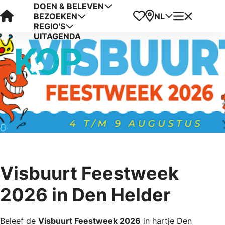
DOEN & BELEVEN
Visit Kop van Holland
Favorieten
Kaart
Menu
NL
BEZOEKEN
REGIO'S
UITAGENDA
Visbuurt Feestweek
2026 in Den Helder
Beleef de
Visbuurt Feestweek 2026
in hartje Den