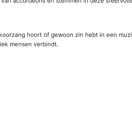
l van accordeons en stemmen in deze sfeervolle
oorzang hoort of gewoon zin hebt in een muzikaa
ziek mensen verbindt.