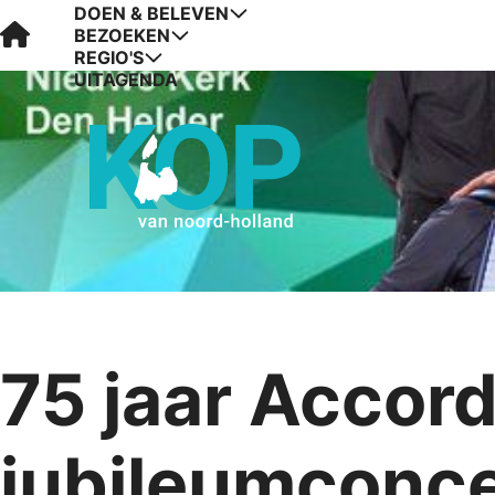
DOEN & BELEVEN
Visit Kop van Holland
BEZOEKEN
REGIO'S
UITAGENDA
75 jaar Accor
jubileumconce