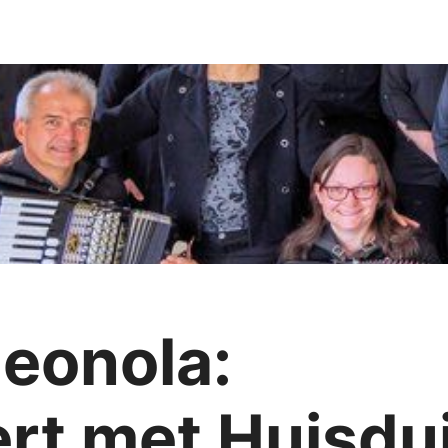
deonola:
rt met Huisdu