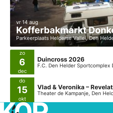
vr 14 aug
Kofferbakmarkt Donk
Parkeerplaats Helderse Vallei, Den Held
zo
Duincross 2026
6
F.C. Den Helder Sportcomplex 
dec
do
Vlad & Veronika – Revelat
15
Theater de Kampanje, Den Hel
okt