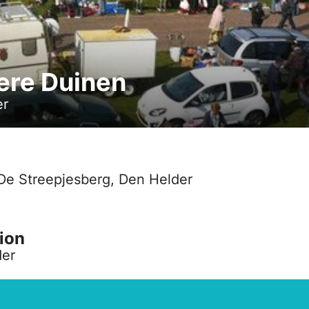
ere Duinen
er
De Streepjesberg, Den Helder
ion
der