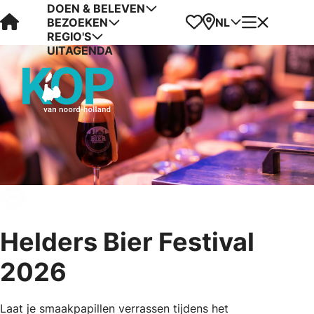
DOEN & BELEVEN
Visit Kop van Holland
Favorieten
Kaart
Menu
NL
BEZOEKEN
REGIO'S
UITAGENDA
Helders Bier Festival
2026
Laat je smaakpapillen verrassen tijdens het