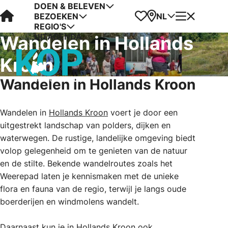
DOEN & BELEVEN
Visit Kop van Holland
Favorieten
Kaart
Menu
NL
BEZOEKEN
REGIO'S
UITAGENDA
Wandelen in Hollands
Kroon
Wandelen in Hollands Kroon
Wandelen in
Hollands Kroon
voert je door een
uitgestrekt landschap van polders, dijken en
waterwegen. De rustige, landelijke omgeving biedt
volop gelegenheid om te genieten van de natuur
en de stilte. Bekende wandelroutes zoals het
Weerepad laten je kennismaken met de unieke
flora en fauna van de regio, terwijl je langs oude
boerderijen en windmolens wandelt.
Daarnaast kun je in Hollands Kroon ook