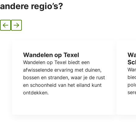
andere regio’s?
Vorige
Volgende
Wandelen op Texel
Wa
Sc
Wandelen op Texel biedt een
Wan
afwisselende ervaring met duinen,
bie
bossen en stranden, waar je de rust
pol
en schoonheid van het eiland kunt
ser
ontdekken.