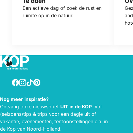
Te doen
Ov
Een actieve dag of zoek de rust en
Gez
ruimte op in de natuur.
and
hot
Facebook
Instagram
TikTok
Pinterest
Nog meer inspiratie?
Ontvang onze
nieuwsbrief
UIT in de KOP.
Vol
(seizoens)tips & trips voor een dagje uit of
vakantie, evenementen, tentoonstellingen e.a. in
de Kop van Noord-Holland.