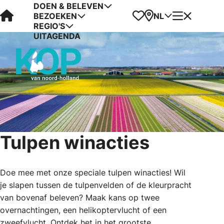
DOEN & BELEVEN
Visit Kop van Holland
Favorieten
Kaart
Menu
NL
BEZOEKEN
REGIO'S
UITAGENDA
Tulpen winacties
Doe mee met onze speciale tulpen winacties! Wil
je slapen tussen de tulpenvelden of de kleurpracht
van bovenaf beleven? Maak kans op twee
overnachtingen, een helikoptervlucht of een
zweefvlucht. Ontdek het in het grootste