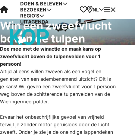
DOEN & BELEVEN
Visit Kop van Holland
Favorieten
Kaart
Menu
NL
BEZOEKEN
REGIO'S
UITAGENDA
Win een zweefvlucht
boven de tulpen
Doe mee met de winactie en maak kans op
zweefvlucht boven de tulpenvelden voor 1
persoon!
Altijd al eens willen zweven als een vogel en
genieten van een adembenemend uitzicht? Dit is
je kans! Wij geven een zweefvlucht voor 1 persoon
weg boven de schitterende tulpenvelden van de
Wieringermeerpolder.
Ervaar het onbeschrijflijke gevoel van vrijheid
terwijl je zonder motor geruisloos door de lucht
zweeft. Onder je zie je de oneindige lappendeken