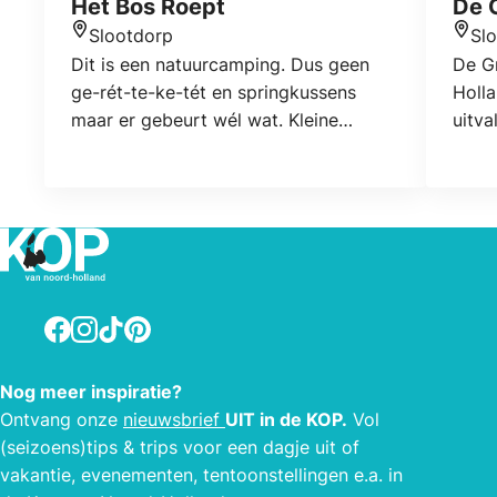
Het Bos Roept
De G
Slootdorp
Sl
Locatie
Locat
Dit is een natuurcamping. Dus geen
De Gr
ge-rét-te-ke-tét en springkussens
Holla
maar er gebeurt wél wat. Kleine
uitva
activiteiten, denk aan een openlucht-
stran
toneel (iedereen mag mee doen),
attra
thematische performances, exposities,
Mede
een langste-dag-viering of een silent-
zeker
disco (alleen hoorbaar voor wie wil). U
were
vindt dat straks terug in De Groene
auto
Agenda.
Facebook
Instagram
TikTok
Pinterest
Nog meer inspiratie?
Ontvang onze
nieuwsbrief
UIT in de KOP.
Vol
(seizoens)tips & trips voor een dagje uit of
vakantie, evenementen, tentoonstellingen e.a. in