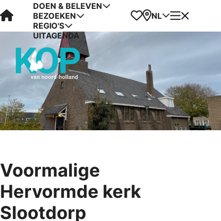
DOEN & BELEVEN
Visit Kop van Holland
Favorieten
Kaart
Menu
NL
BEZOEKEN
REGIO'S
UITAGENDA
Voormalige
Hervormde kerk
Slootdorp