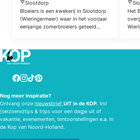
Slootdorp
Sl
Locatie
Locat
Bloeiers is een kwekerij in Slootdorp
Het B
(Wieringermeer) waar in het voorjaar
over
eenjarige zomerbloeiers geteeld
Wieri
worden, en in het najaar bijzondere
gebo
siervruchten. Bij Bloeiers koopt u de
de Wi
producten direct vanuit de kwekerij.
het e
Vanaf dit voorjaar zijn de kassen
Buite
uitgebreid tot een oppervlakte van
Sche
9500 m2. Kom gerust eens kijken in
Het B
Facebook
Instagram
TikTok
Pinterest
onze vernieuwde kwekerij en verbaas
tot e
u over de keuze! Ook mogelijkheden
gesch
Nog meer inspiratie?
voor workshops en rondleidingen.
eigen
Ontvang onze
nieuwsbrief
UIT in de KOP.
Vol
uiter
(seizoens)tips & trips voor een dagje uit of
een c
vakantie, evenementen, tentoonstellingen e.a. in
zitho
de Kop van Noord-Holland.
gask
badka