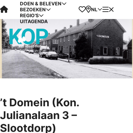
DOEN & BELEVEN
Visit Kop van Holland
Favorieten
Kaart
Menu
NL
BEZOEKEN
REGIO'S
UITAGENDA
’t Domein (Kon.
Julianalaan 3 –
Slootdorp)