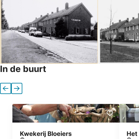
In de buurt
Vorige
Volgende
Kwekerij Bloeiers
Het