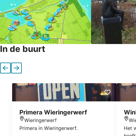
In de buurt
Vorige
Volgende
Primera Wieringerwerf
Win
Wieringerwerf
Wi
Locatie
Locat
Primera in Wieringerwerf.
Het 
heeft