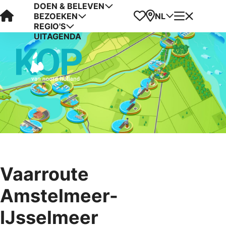
DOEN & BELEVEN
Visit Kop van Holland
Favorieten
Kaart
Menu
NL
BEZOEKEN
REGIO'S
UITAGENDA
Vaarroute
Amstelmeer-
IJsselmeer