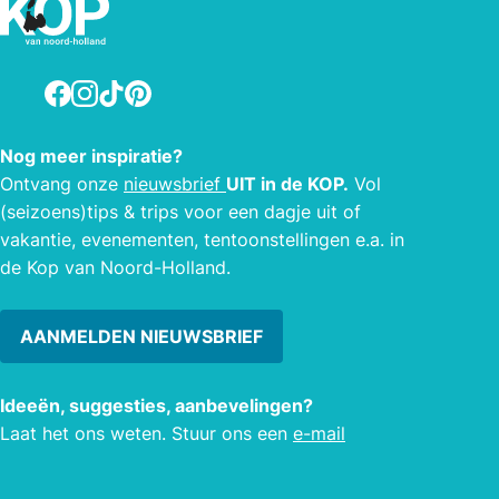
de familie voor een heerlijke maaltijd
of even snel afhalen om dan warm
thuis te zitten is allebei even makkelijk.
Facebook
Instagram
TikTok
Pinterest
Gezellige feestjes, bedrijfsmeetings of
simpelweg een buffet. Het is allemaal
Nog meer inspiratie?
mogelijk bij de Golden Valley. Laat u
Ontvang onze
nieuwsbrief
UIT in de KOP.
Vol
gezellig leiden door ons en wij zorgen
(seizoens)tips & trips voor een dagje uit of
ervoor dat u een onvergetelijke avond
vakantie, evenementen, tentoonstellingen e.a. in
zal hebben.
de Kop van Noord-Holland.
AANMELDEN NIEUWSBRIEF
Ideeën, suggesties, aanbevelingen?
Laat het ons weten. Stuur ons een
e-mail