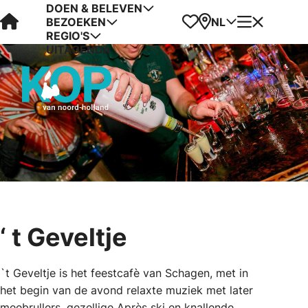
DOEN & BELEVEN
Visit Kop van Holland
Favorieten
Kaart
Menu
NL
BEZOEKEN
REGIO'S
UITAGENDA
‘ t Geveltje
`t Geveltje is het feestcafè van Schagen, met in
het begin van de avond relaxte muziek met later
meebrullers, gezellige Après ski en knallende