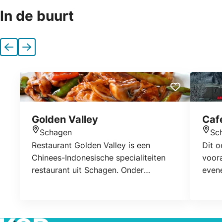
In de buurt
Vorige
Volgende
Golden Valley
Café
Schagen
Sc
Locatie
Locat
Restaurant Golden Valley is een
Dit o
Chinees-Indonesische specialiteiten
voor
restaurant uit Schagen. Onder
even
vertrouwde handen van Alex en Poly
Noord
Sung kunt u genieten van een
Moku
gezellige sfeer en een onvergelijkbare
Touwt
gastvrijheid. Lekker samen zitten met
DJ’s 