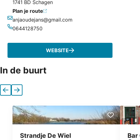
1741 BD Schagen
Plan je route
anjaoudejans@gmail.com
E-mailadres
0644128750
Telefoonnummer
WEBSITE
In de buurt
Vorige
Volgende
Strandje De Wiel
Bar