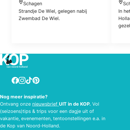
Schagen
Sc
Locatie
Locat
Strandje De Wiel, gelegen nabij
In he
Zwembad De Wiel.
Holla
gezel
bent 
Holla
staat
tapp
Facebook
Instagram
TikTok
Pinterest
Nog meer inspiratie?
Ontvang onze
nieuwsbrief
UIT in de KOP.
Vol
(seizoens)tips & trips voor een dagje uit of
vakantie, evenementen, tentoonstellingen e.a. in
de Kop van Noord-Holland.