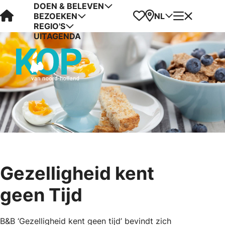
DOEN & BELEVEN
Visit Kop van Holland
Favorieten
Kaart
Menu
NL
BEZOEKEN
REGIO'S
UITAGENDA
Gezelligheid kent
geen Tijd
B&B ‘Gezelligheid kent geen tijd’ bevindt zich