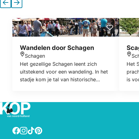
Vorige
Volgende
Wandelen door Schagen
Sca
Schagen
Sc
Locatie
Locat
Het gezellige Schagen leent zich
Het S
uitstekend voor een wandeling. In het
prac
stadje kom je tal van historische
is vo
gebouwen tegen, maar ook het
benod
herbouwde Slot Schagen.
verei
hoger
theat
onder
dans 
Facebook
Instagram
TikTok
Pinterest
bezoe