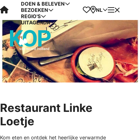
DOEN & BELEVEN
Visit Kop van Holland
Favorieten
Kaart
Menu
NL
BEZOEKEN
REGIO'S
UITAGENDA
Restaurant Linke
Loetje
Kom eten en ontdek het heerlijke verwarmde