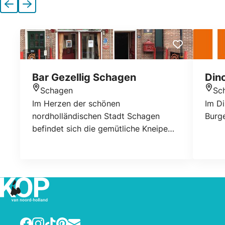
Vorherige
Nächste
Bar Gezellig Schagen
Din
Schagen
Sc
Standort
Stan
Im Herzen der schönen
Im Di
nordholländischen Stadt Schagen
Burge
befindet sich die gemütliche Kneipe
Bar Gezellig. Sie sind in der typisch
niederländischen Atmosphäre
willkommen, in der Rob bereit ist, ein
schönes Bier einzuschenken.
Facebook
Instagram
TikTok
Pinterest
E-mail