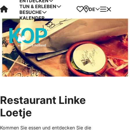
ENTDECKEN
TUN & ERLEBEN
Visit Kop van Holland
Favoriten
Karte
Menü
DE
BESUCHE
KALENDER
Restaurant Linke
Loetje
Kommen Sie essen und entdecken Sie die